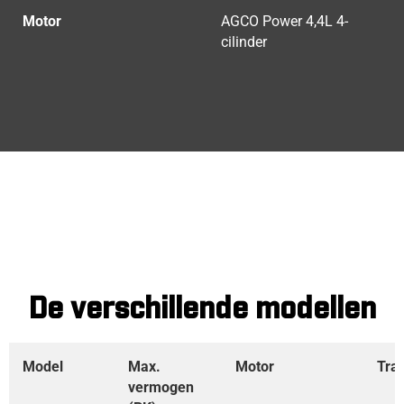
Motor
AGCO Power 4,4L 4-
cilinder
De verschillende modellen
Model
Max.
Motor
Tra
vermogen