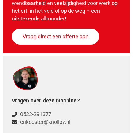
wendbaarheid en veelzijdigheid voor werk op
het erf, in het veld of op de weg – een
uitstekende allrounder!
Vraag direct een offerte aan
Vragen over deze machine?
0522-291377
erikcoster@knollbv.nl