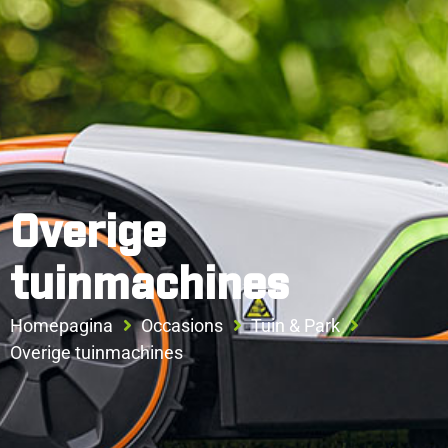
Overige
tuinmachines
Homepagina
Occasions
Tuin & Park
Overige tuinmachines