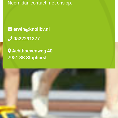
Neem dan contact met ons op.
erwin@knollbv.nl
0522291377
Achthoevenweg 40
7951 SK Staphorst