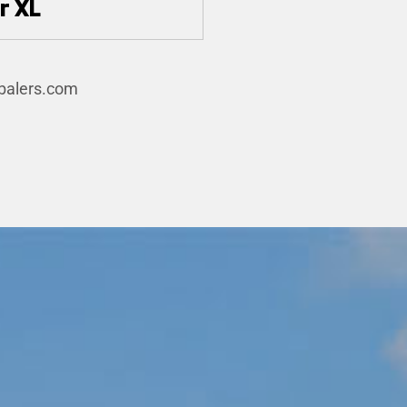
r XL
-balers.com