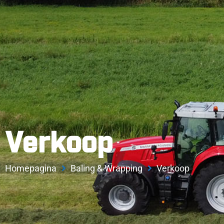
Verkoop
Homepagina
Baling & Wrapping
Verkoop