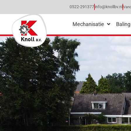
0522-291377
info@knollbv.nl
Vand
Mechanisatie
Baling