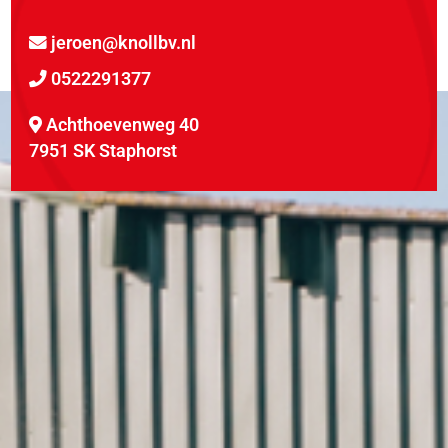
jeroen@knollbv.nl
0522291377
Achthoevenweg 40
7951 SK Staphorst