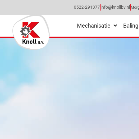
0522-291377
info@knollbv.nl
Morg
Mechanisatie
Baling