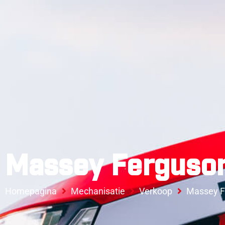
Massey Ferguso
Homepagina
Mechanisatie
Verkoop
Massey F