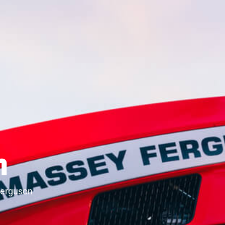
n
erguson