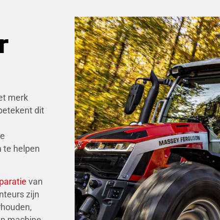
r
het merk
etekent dit
we
 te helpen
paratie
van
teurs zijn
rhouden,
un machine.