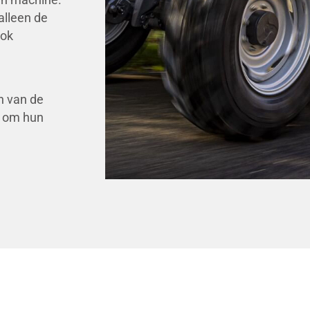
alleen de
ook
n van de
s om hun