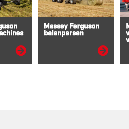
guson
Massey Ferguson
achines
balenpersen