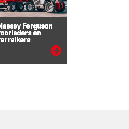
Massey Ferguson
voorladers en
verreikers