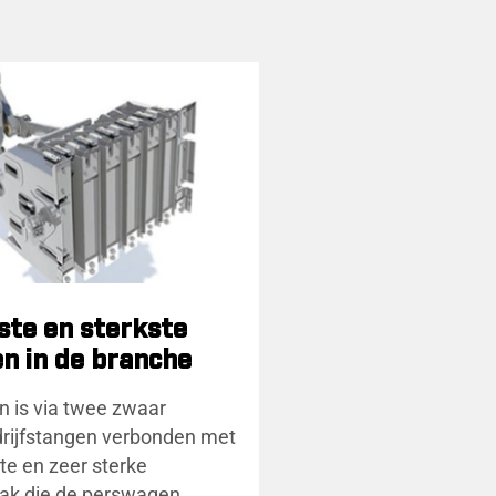
ste en sterkste
n in de branche
 is via twee zwaar
drijfstangen verbonden met
te en zeer sterke
bak die de perswagen