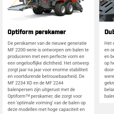
Optiform perskamer
Du
De perskamer van de nieuwe generatie
Het 
MF 2200-serie is ontworpen om balen te
en o
produceren met een perfecte vorm en
en b
een ongelooflijke dichtheid. Het ontwerp
op h
zorgt jaar na jaar voor enorme stabiliteit
door
en voortdurende betrouwbaarheid. De
were
MF 2234 XD en de MF 2244
gekn
balenpersen zijn uitgerust met de
belan
Optiformᵀᴹ perskamer, die zorgt voor
bale
een 'optimale vorming' van de balen op
deze modellen met hoge capaciteit en