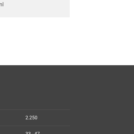
nl
2.250
33 - 47