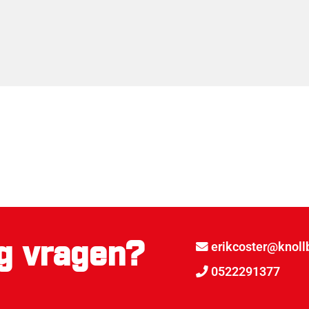
g vragen?
erikcoster@knollb
0522291377