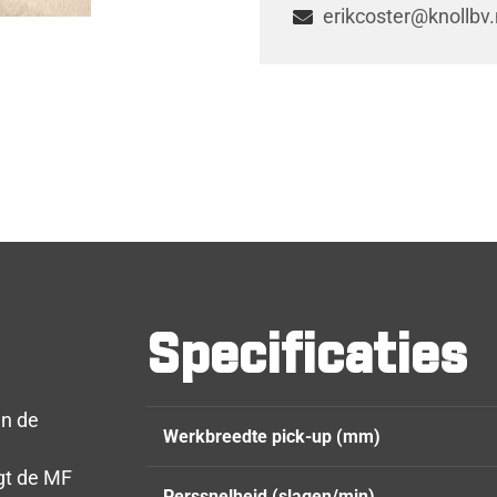
erikcoster@knollbv.
Specificaties
an de
Werkbreedte pick-up (mm)
gt de MF
Perssnelheid (slagen/min)