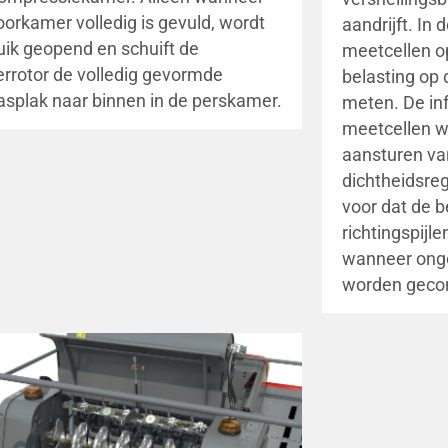
oorkamer volledig is gevuld, wordt
aandrijft. In 
luik geopend en schuift de
meetcellen o
errotor de volledig gevormde
belasting op
splak naar binnen in de perskamer.
meten. De in
meetcellen wo
aansturen va
dichtheidsre
voor dat de 
richtingspijl
wanneer ong
worden gecon