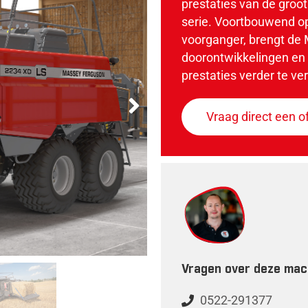
prestaties van de groo
serie. Voortbouwend op
voorganger, brengt de 
doorontwikkelingen en
prestaties verder te ve
Vraag direct een o
Vragen over deze mac
0522-291377