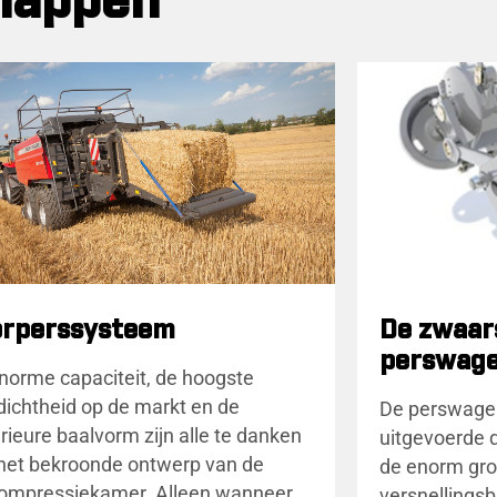
chappen
orperssysteem
De zwaar
perswage
norme capaciteit, de hoogste
dichtheid op de markt en de
De perswagen
rieure baalvorm zijn alle te danken
uitgevoerde 
het bekroonde ontwerp van de
de enorm gro
ompressiekamer. Alleen wanneer
versnellings