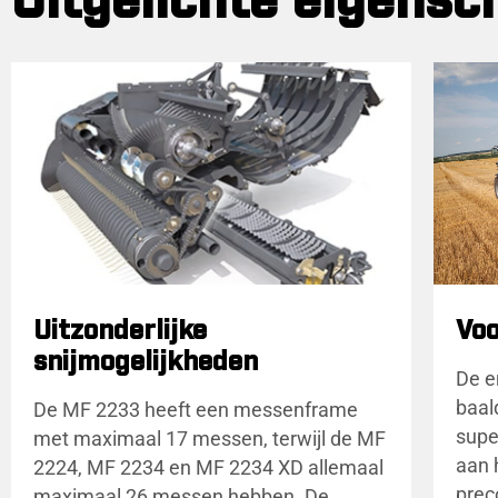
Uitgelichte eigens
Uitzonderlijke
Vo
snijmogelijkheden
De e
baal
De MF 2233 heeft een messenframe
supe
met maximaal 17 messen, terwijl de MF
aan 
2224, MF 2234 en MF 2234 XD allemaal
prec
maximaal 26 messen hebben. De