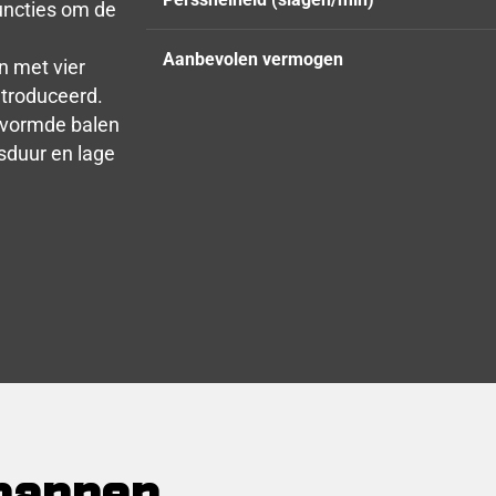
uncties om de
Aanbevolen vermogen
n met vier
ntroduceerd.
evormde balen
sduur en lage