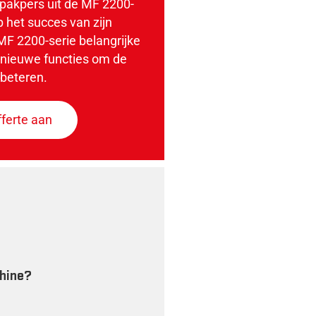
tpakpers uit de MF 2200-
 het succes van zijn
MF 2200-serie belangrijke
 nieuwe functies om de
rbeteren.
fferte aan
hine?