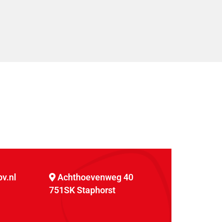
v.nl
Achthoevenweg 40
751SK Staphorst