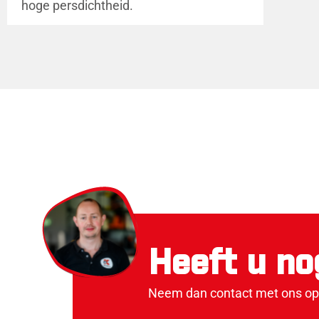
hoge persdichtheid.
Heeft u no
Neem dan contact met ons op