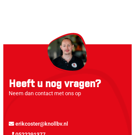
Heeft u nog vragen?
Neem dan contact met ons op
erikcoster@knollbv.nl
0522291377