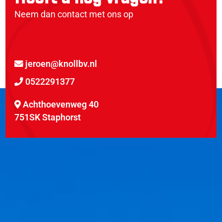
Neem dan contact met ons op
jeroen@knollbv.nl
0522291377
Achthoevenweg 40
751SK Staphorst