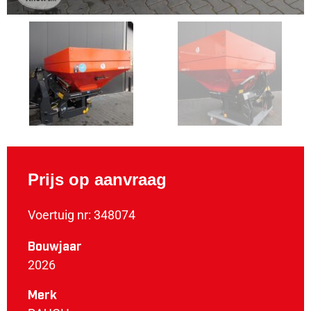
Prijs op aanvraag
Voertuig nr: 348074
Bouwjaar
2026
Merk