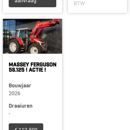
aanvraag
BTW
MASSEY FERGUSON
5S.125 ! ACTIE !
Bouwjaar
2026
Draaiuren
-
€ 112.500