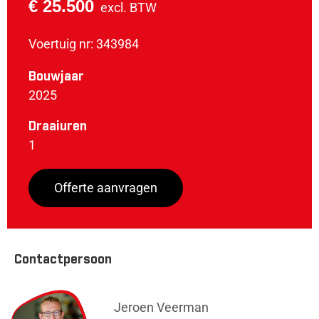
€ 25.500
excl. BTW
Voertuig nr: 343984
Bouwjaar
2025
Draaiuren
1
Offerte aanvragen
Contactpersoon
Jeroen Veerman