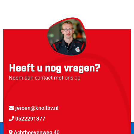
Heeft u nog vragen?
Neem dan contact met ons op
jeroen@knollbv.nl
0522291377
Achthoevenweg 40