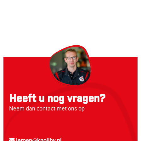
Heeft u nog vragen?
Neem dan contact met ons op
jeroen@knollbv.nl