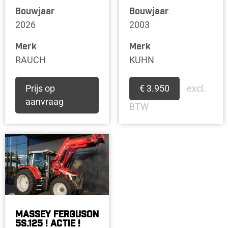
Bouwjaar
Bouwjaar
2026
2003
Merk
Merk
RAUCH
KUHN
Prijs op
€ 3.950
excl.
aanvraag
BTW
MASSEY FERGUSON
5S.125 ! ACTIE !