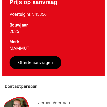
Prijs op aanvraag
Voertuig nr: 345856
Bouwjaar
2025
Merk
MAMMUT
Offerte aanvragen
Contactpersoon
Jeroen Veerman