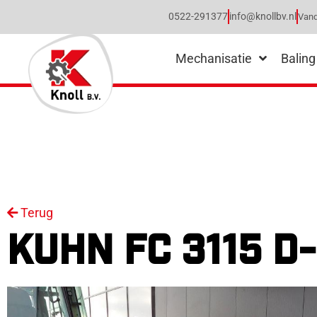
0522-291377
info@knollbv.nl
Vand
Mechanisatie
Baling
Terug
KUHN FC 3115 D