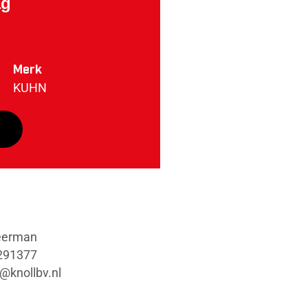
ag
Merk
KUHN
eerman
291377
@knollbv.nl