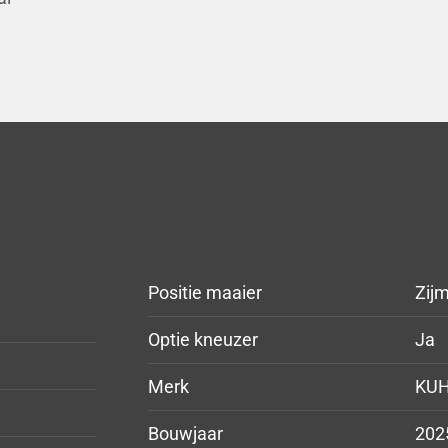
Positie maaier
Zij
Optie kneuzer
Ja
Merk
KU
Bouwjaar
202