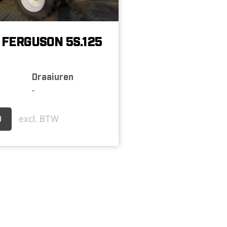
FERGUSON 5S.125
Draaiuren
-
0
excl. BTW