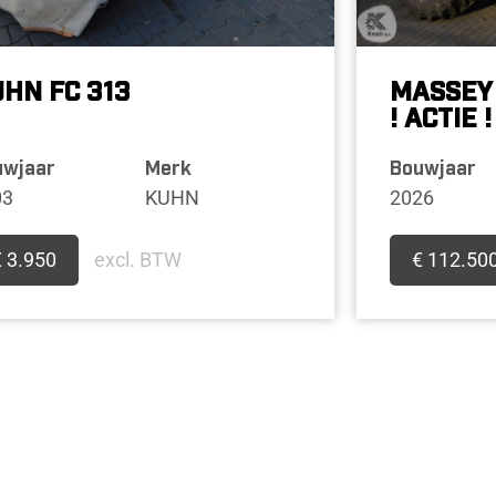
HN FC 313
MASSEY 
! ACTIE !
uwjaar
Merk
Bouwjaar
03
KUHN
2026
€ 3.950
excl. BTW
€ 112.50