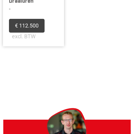
Draaiuren
-
€ 112.500
excl. BTW