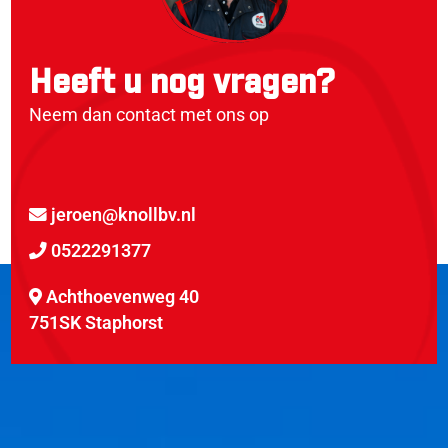
Heeft u nog vragen?
Neem dan contact met ons op
jeroen@knollbv.nl
0522291377
Achthoevenweg 40
751SK Staphorst