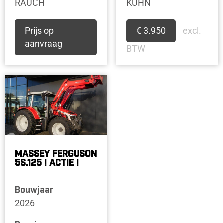
RAUCH
KUHN
Prijs op
€ 3.950
excl.
aanvraag
BTW
MASSEY FERGUSON
5S.125 ! ACTIE !
Bouwjaar
2026