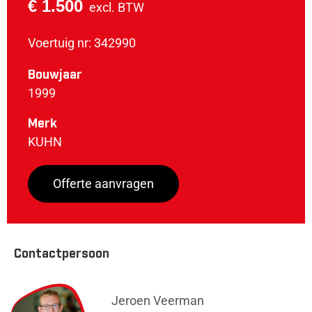
€ 1.500
excl. BTW
Voertuig nr: 342990
Bouwjaar
1999
Merk
KUHN
Offerte aanvragen
Contactpersoon
Jeroen Veerman