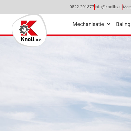
0522-291377
info@knollbv.nl
Morg
Mechanisatie
Baling