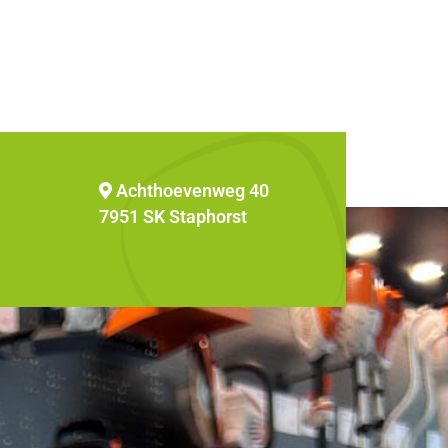
Achthoevenweg 40
7951 SK Staphorst