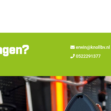
agen?
erwin@knollbv.nl
0522291377