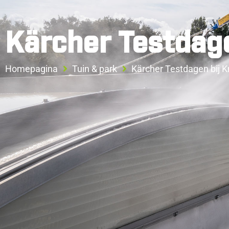
Kärcher Testdagen
Homepagina
Tuin & park
Kärcher Testdagen bij Kn