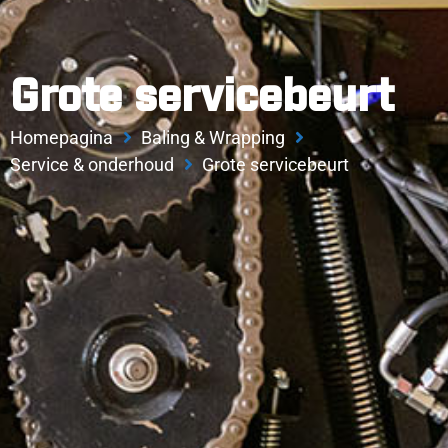
Grote servicebeurt
Homepagina
Baling & Wrapping
Service & onderhoud
Grote servicebeurt