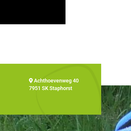
Achthoevenweg 40
7951 SK Staphorst