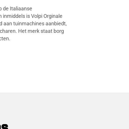
op de Italiaanse
 inmiddels is Volpi Orginale
od aan tuinmachines aanbiedt,
scharen. Het merk staat borg
cten.
ns