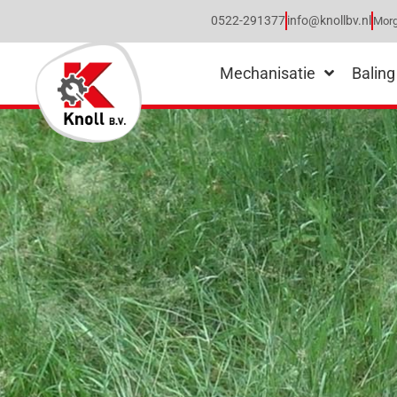
0522-291377
info@knollbv.nl
Morg
Mechanisatie
Baling