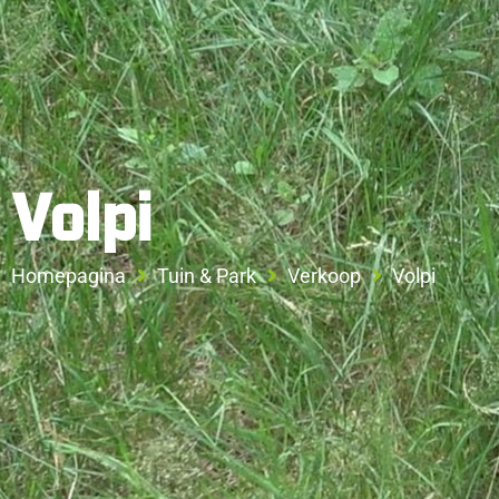
Volpi
Homepagina
Tuin & Park
Verkoop
Volpi