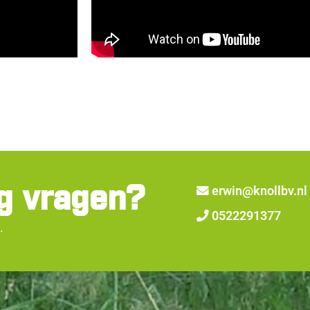
g vragen?
erwin@knollbv.nl
0522291377
.